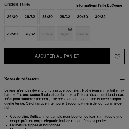
Choisis Taille:
Informations Taille Et Coupe
26/30
26/32
28/30
28/32
30/30
30/32
32/30
32/32
32/34
34/32
34/34
AJOUTER AU PANIER
Notes du rédacteur
Le jean n'est pas devenu un classique pour rien. Notre jean slim à taille mi-
haute offre une coupe fiable et confortable à l'allure résolument tendance.
Idéal pour sublimer ton look, il se porte en toute occasion et avec n'importe
quelle tenue. Ce classique intemporel t'accompagnera de jour comme de
nuit.
Coupe slim. Suffisamment ample pour bouger, ce jean slim adopte une
coupe près du corps élégante tout en restant facile à porter.
Fermeture zippée et boutonnée