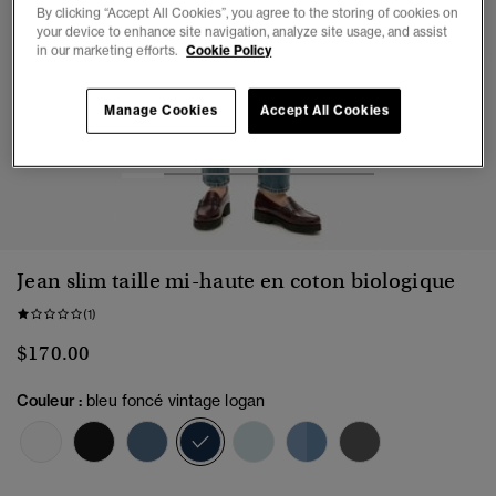
By clicking “Accept All Cookies”, you agree to the storing of cookies on
your device to enhance site navigation, analyze site usage, and assist
in our marketing efforts.
Cookie Policy
Manage Cookies
Accept All Cookies
1
2
3
4
5
6
Jean slim taille mi-haute en coton biologique
(1)
$170.00
Couleur :
bleu foncé vintage logan
sélectionné