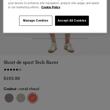
your device to enhance site navigation, analyze site usage, and assist
in our marketing efforts.
Cookie Policy
Manage Cookies
Accept All Cookies
1
2
3
4
5
6
7
Short de sport Tech Racer
(1)
$105.00
Couleur :
corail chaud
sélectionné