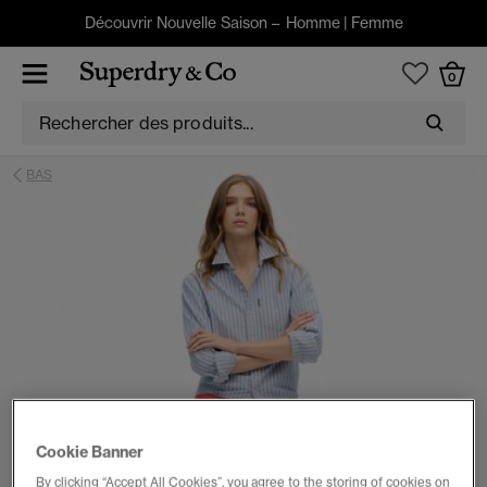
Découvrir Nouvelle Saison –
Homme
|
Femme
0
BAS
Cookie Banner
By clicking “Accept All Cookies”, you agree to the storing of cookies on