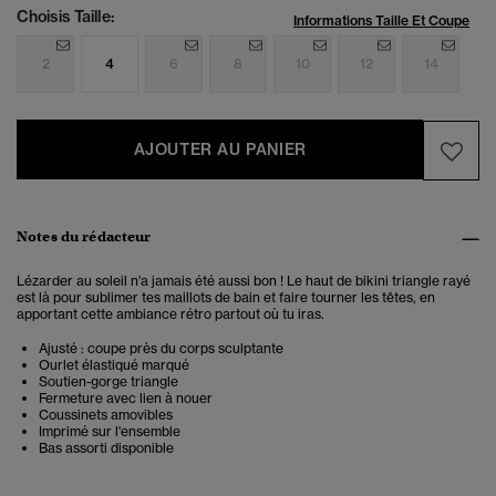
Choisis Taille:
Informations Taille Et Coupe
2
4
6
8
10
12
14
AJOUTER AU PANIER
Notes du rédacteur
Lézarder au soleil n'a jamais été aussi bon ! Le haut de bikini triangle rayé
est là pour sublimer tes maillots de bain et faire tourner les têtes, en
apportant cette ambiance rétro partout où tu iras.
Ajusté : coupe près du corps sculptante
Ourlet élastiqué marqué
Soutien-gorge triangle
Fermeture avec lien à nouer
Coussinets amovibles
Imprimé sur l'ensemble
Bas assorti disponible