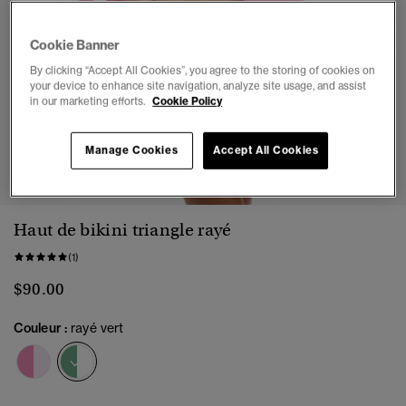
Cookie Banner
By clicking “Accept All Cookies”, you agree to the storing of cookies on
your device to enhance site navigation, analyze site usage, and assist
in our marketing efforts.
Cookie Policy
Manage Cookies
Accept All Cookies
1
2
3
4
5
6
7
Haut de bikini triangle rayé
(1)
$90.00
Couleur :
rayé vert
sélectionné