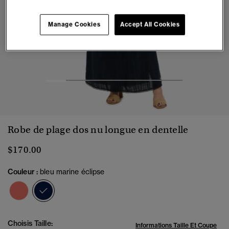
Manage Cookies
Accept All Cookies
1
2
3
4
5
6
7
Robe de plage dos nu longue en dentelle
$170.00
Couleur :
bleu marine éclipse
sélectionné
Choisis Taille:
Informations Taille Et Coupe