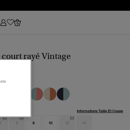
0
t court rayé Vintage
site
rdeaux rayé
sélectionné
:
Informations Taille Et Coupe
4
6
8
10
12
14