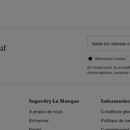
if
Vêtements homme
En t'inscrivant, tu accep
d'informations, consulte
Superdry La Marque
Informatio
À propos de nous
Conditions gén
Entreprise
Politique de con
Emploi
Consentement r