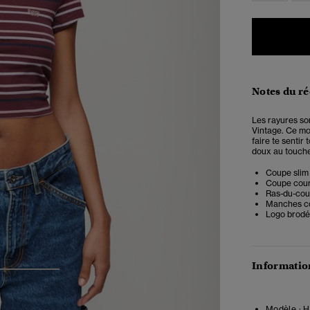
Notes du r
Les rayures so
Vintage. Ce mod
faire te senti
doux au toucher
Coupe slim 
Coupe cou
Ras-du-cou
Manches c
Logo brodé
Information
3
4
Modèle :
Ha