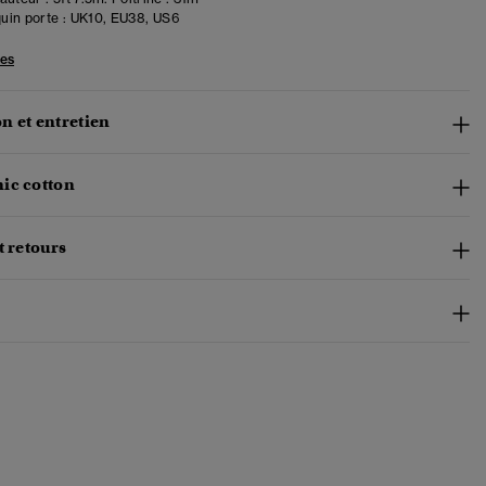
in porte :
UK10, EU38, US6
les
n et entretien
ic cotton
t retours