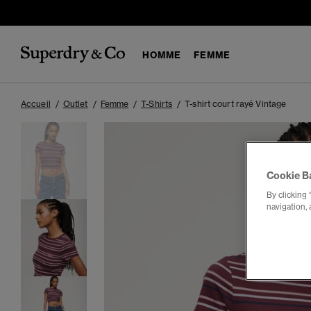
HOMME
FEMME
Accueil
Outlet
Femme
T-Shirts
T-shirt court rayé Vintage
Cookie B
By clicking 
navigation, 