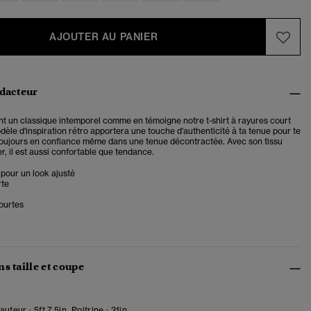
AJOUTER AU PANIER
édacteur
nt un classique intemporel comme en témoigne notre t-shirt à rayures court
èle d'inspiration rétro apportera une touche d'authenticité à ta tenue pour te
r toujours en confiance même dans une tenue décontractée. Avec son tissu
, il est aussi confortable que tendance.
pour un look ajusté
rte
ourtes
s taille et coupe
uteur : 5ft 7.5in. Poitrine : 31in