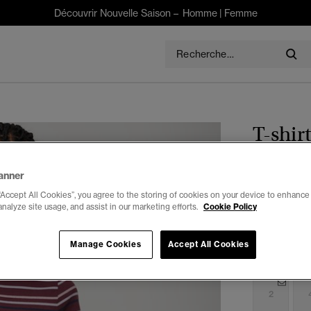
Découvrir Nouvelle Saison –
Homme
|
Femme
T-shir
$55.00
anner
“Accept All Cookies”, you agree to the storing of cookies on your device to enhance 
Couleur :
bo
analyze site usage, and assist in our marketing efforts.
Cookie Policy
Manage Cookies
Accept All Cookies
Choisis Taille
2