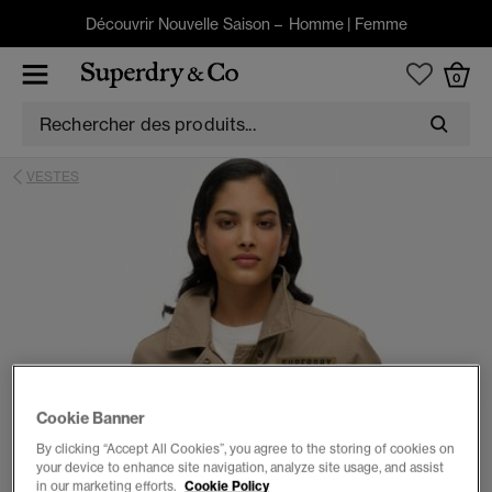
Découvrir Nouvelle Saison –
Homme
|
Femme
0
VESTES
Cookie Banner
By clicking “Accept All Cookies”, you agree to the storing of cookies on
your device to enhance site navigation, analyze site usage, and assist
in our marketing efforts.
Cookie Policy