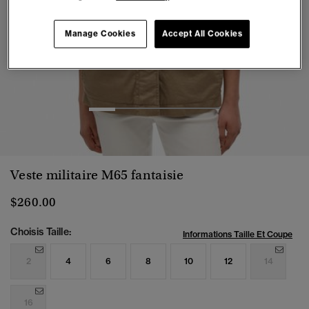
Manage Cookies
Accept All Cookies
1
2
3
4
5
Veste militaire M65 fantaisie
$260.00
Choisis Taille:
Informations Taille Et Coupe
2
4
6
8
10
12
14
16