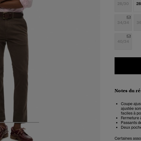
28/30
28
34/34
3
40/34
Notes du r
Coupe ajus
ajustée son
faciles à po
Fermeture 
Passants d
4
5
6
Deux poche
Certaines assoc