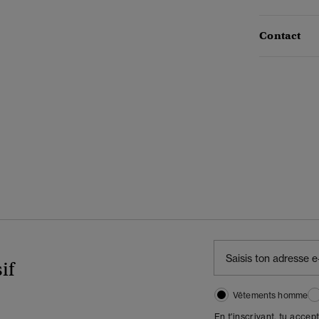
Contact
if
Vêtements homme
En t'inscrivant, tu accep