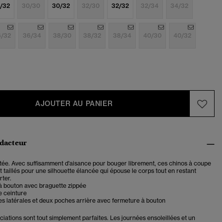
/32
30/30
30/32
32/30
32/32
32/34
34/32
6/32
36/34
38/30
38/32
38/34
40/30
40/32
AJOUTER AU PANIER
édacteur
tée. Avec suffisamment d'aisance pour bouger librement, ces chinos à coupe
t taillés pour une silhouette élancée qui épouse le corps tout en restant
rter.
à bouton avec braguette zippée
e ceinture
s latérales et deux poches arrière avec fermeture à bouton
iations sont tout simplement parfaites. Les journées ensoleillées et un