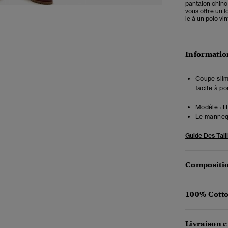
pantalon chino 
vous offre un l
le à un polo vi
Information
Coupe slim
facile à p
Modèle :
Ha
Le mannequ
Guide Des Tail
Compositio
100% Cotto
Livraison e