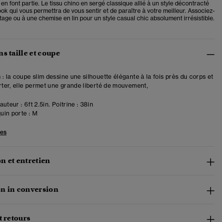
en font partie. Le tissu chino en sergé classique allié à un style décontracté
ook qui vous permettra de vous sentir et de paraître à votre meilleur. Associez-
ntage ou à une chemise en lin pour un style casual chic absolument irrésistible.
s taille et coupe
 : la coupe slim dessine une silhouette élégante à la fois près du corps et
orter, elle permet une grande liberté de mouvement,
uteur : 6ft 2.5in. Poitrine : 38in
in porte :
M
les
n et entretien
n in conversion
t retours