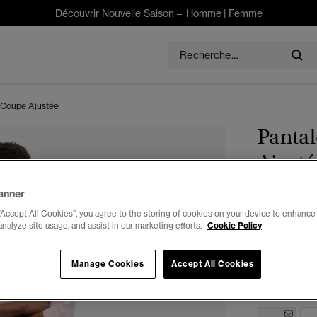
Découvrir Nouvelle Saison –
Homme
|
Femme
 Coupe Ajustée
Pantal
Ajusté
$145.01
anner
“Accept All Cookies”, you agree to the storing of cookies on your device to enhance 
Couleur :
ta
analyze site usage, and assist in our marketing efforts.
Cookie Policy
séle
Manage Cookies
Accept All Cookies
Choisis Taille