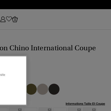
0
on Chino International Coupe
e
site
upe
ctionné
:
Informations Taille Et Coupe