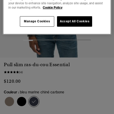
your device to enhance site navigation, analyze site usage, and assist
in our marketing efforts.
Cookie Policy
Manage Cookies
Accept All Cookies
1
2
3
4
5
6
7
Pull slim ras-du-cou Essential
(4)
$120.00
Couleur :
bleu marine chiné carbone
sélectionné