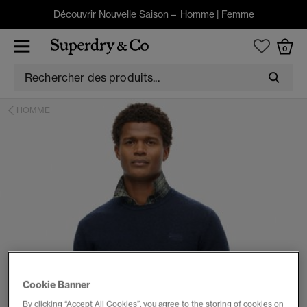
Découvrir Nouvelle Saison –
Homme
|
Femme
0
HOMME
Cookie Banner
By clicking “Accept All Cookies”, you agree to the storing of cookies on