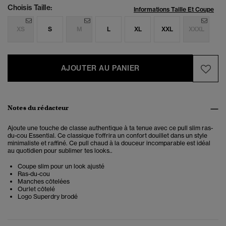
Choisis Taille:
Informations Taille Et Coupe
XS
S
M
L
XL
XXL
XXXL
AJOUTER AU PANIER
Notes du rédacteur
Ajoute une touche de classe authentique à ta tenue avec ce pull slim ras-
du-cou Essential. Ce classique t'offrira un confort douillet dans un style
minimaliste et raffiné.
Ce pull chaud à la douceur incomparable est idéal
au quotidien pour sublimer tes looks.
.
Coupe slim pour un look ajusté
Ras-du-cou
Manches côtelées
Ourlet côtelé
Logo Superdry brodé