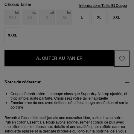
Choisis Taille:
Informations Taille Et Coupe
XXS
XS
S
M
L
XL
XXL
XXXL
AJOUTER AU PANIER
Notes du rédacteur
Coupe décontractée – la coupe classique Superdry. Ni trop ajustée, ni
trop ample, juste parfaite. Choisissez votre taille habituelle
Encolure ras du cou avec finitions côtelées et logo brodé discret sur la
poitrine
Revenir à l'essentiel n'est jamais une mauvaise idée, surtout avec notre
Pull en coton Essentials. Nous avons soigneusement conçu ce pull avec
une attention minutieuse aux détails et une qualité qui se reflète dans sa
silhouette épurée et la délicate broderie du logo sur la poitrine; cela vous