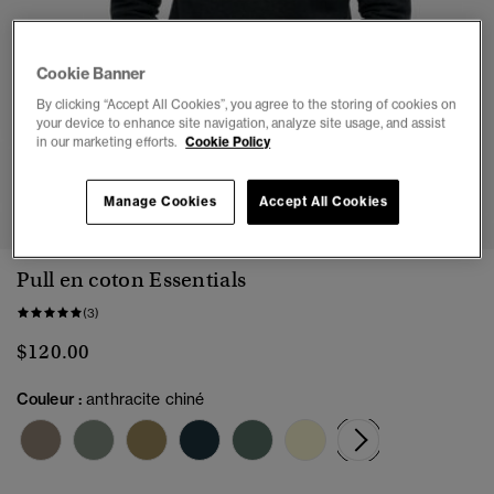
Cookie Banner
By clicking “Accept All Cookies”, you agree to the storing of cookies on
your device to enhance site navigation, analyze site usage, and assist
in our marketing efforts.
Cookie Policy
1
2
3
4
5
6
Manage Cookies
Accept All Cookies
Pull en coton Essentials
(3)
$120.00
Couleur :
anthracite chiné
sélectionné