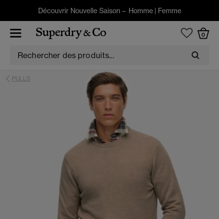
Découvrir Nouvelle Saison –
Homme
|
Femme
0
PULLS