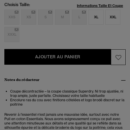
Choisis Taille:
Informations Taille Et Coupe
XXS
XS
S
M
L
XL
XXL
XXXL
AJOUTER AU PANIER
Notes du rédacteur
Coupe décontractée – la coupe classique Superdry. Ni trop ajustée, ni
trop ample, juste parfaite. Choisissez votre taille habituelle
Encolure ras du cou avec finitions côtelées et logo brodé discret sur la
poitrine
Revenir à l'essentiel n'est jamais une mauvaise idée, surtout avec notre
Pull en coton Essentials. Nous avons soigneusement conçu ce pull avec
une attention minutieuse aux détails et une qualité qui se reflète dans sa
silhouette épurée et la délicate broderie du logo sur la poitrine; cela vous