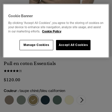
Cookie Banner
By clicking “Accept All Cookies”, you agree to the storing of cookies on
your device to enhance site navigation, analyze site usage, and assist
in our marketing efforts.
Cookie Policy
1
2
3
4
5
6
Manage Cookies
Accept All Cookies
Pull en coton Essentials
(1)
$120.00
Couleur :
taupe chiné/bleu californien
sélectionné