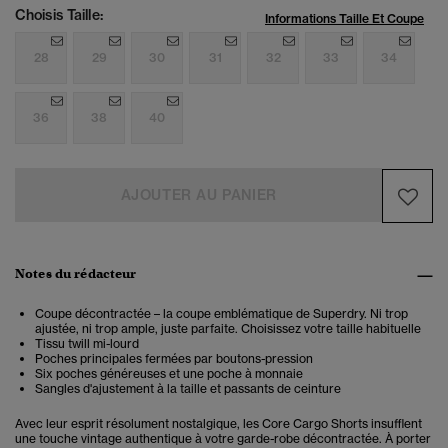
Choisis Taille:
Informations Taille Et Coupe
28
29
30
31
32
33
34
36
38
40
AJOUTER AU PANIER
Notes du rédacteur
Coupe décontractée – la coupe emblématique de Superdry. Ni trop
ajustée, ni trop ample, juste parfaite. Choisissez votre taille habituelle
Tissu twill mi-lourd
Poches principales fermées par boutons-pression
Six poches généreuses et une poche à monnaie
Sangles d'ajustement à la taille et passants de ceinture
Avec leur esprit résolument nostalgique, les Core Cargo Shorts insufflent
une touche vintage authentique à votre garde-robe décontractée. À porter