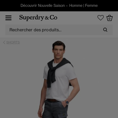
Découvrir Nouvelle Saison –
Homme
|
Femme
0
SHORTS