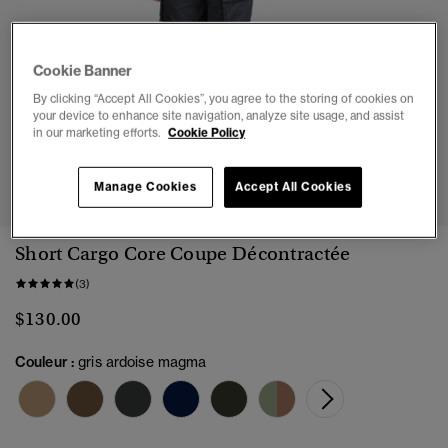
Cookie Banner
By clicking “Accept All Cookies”, you agree to the storing of cookies on
your device to enhance site navigation, analyze site usage, and assist
in our marketing efforts.
Cookie Policy
1
2
3
4
5
6
7
Manage Cookies
Accept All Cookies
Short Cargo Core Coupe Décontractée
(3)
$130.00
Couleur :
gris ardoise magma