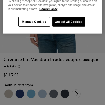
By clicking “Accept All Cookies”, you agree to the storing of cookies on
your device to enhance site navigation, analyze site usage, and assist
in our marketing efforts.
Cookie Policy
Manage Cookies
Accept All Cookies
1
2
3
4
5
6
Chemise Lin Vacation brodée coupe classique
(1)
$145.01
Couleur :
vert thym