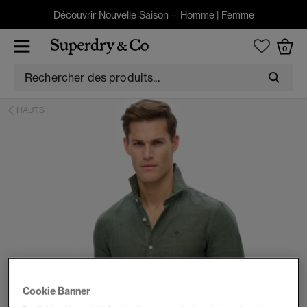
Découvrir Nouvelle Saison –
Homme
|
Femme
0
HAUTS
Cookie Banner