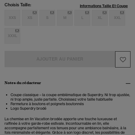
Choisis Taille:
Informations Taille Et Coupe
XXS
XS
S
M
L
XL
XXL
XXXL
AJOUTER AU PANIER
Notes du rédacteur
Coupe classique – la coupe emblématique de Superdry. Ni trop ajustée,
ni trop ample, juste parfaite. Choisissez votre taille habituelle
Fermeture à boutons et poignets boutonnés
Logo Superdry brodé
La chemise en lin Vacation brodée apporte une touche luxueuse et
raffinée à votre garde-robe estivale. Incontournable en lin, elle
accompagne parfaitement vos tenues pour une ambiance balnéaire, à la
fois minimaliste et élégante. Grâce à son logo discret, les possibilités de